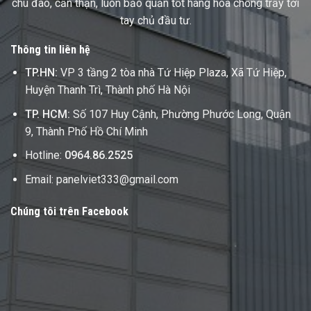
chu đáo, cẩn thận, luôn bảo quản tốt hàng hóa chống trầy tới
tay chủ đầu tư.
Thông tin liên hệ
TP.HN:
VP 3 tầng 2 tòa nhà Tứ Hiệp Plaza, Xã Tứ Hiệp,
Huyện Thanh Trì, Thành phố Hà Nội
TP. HCM:
Số 107 Huy Cậnh, Phường Phước Long, Quận
9, Thành Phố Hồ Chí Minh
Hotline:
0964.86.2525
Email: panelviet333@gmail.com
Chúng tôi trên Facebook