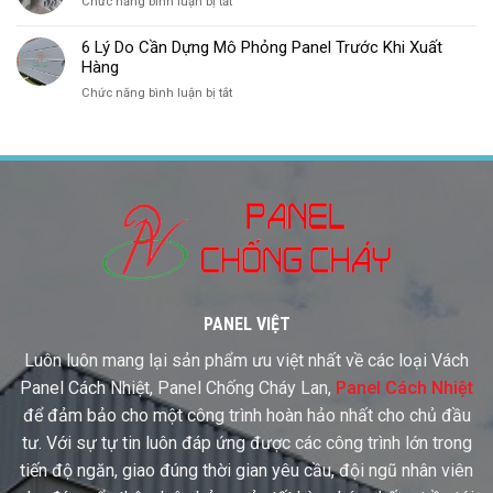
ở
Chức năng bình luận bị tắt
Thi
Tại
Công
Sao
Trần
6 Lý Do Cần Dựng Mô Phỏng Panel Trước Khi Xuất
Nên
Panel
Hàng
Dùng
ở
Chức năng bình luận bị tắt
Phụ
6
Kiện
Lý
Nhôm
Do
Cho
Cần
Panel
Dựng
Mô
Phỏng
Panel
Trước
Khi
Xuất
Hàng
PANEL VIỆT
Luôn luôn mang lại sản phẩm ưu việt nhất về các loại Vách
Panel Cách Nhiệt, Panel Chống Cháy Lan,
Panel Cách Nhiệt
để đảm bảo cho một công trình hoàn hảo nhất cho chủ đầu
tư. Với sự tự tin luôn đáp ứng được các công trình lớn trong
tiến độ ngăn, giao đúng thời gian yêu cầu, đội ngũ nhân viên