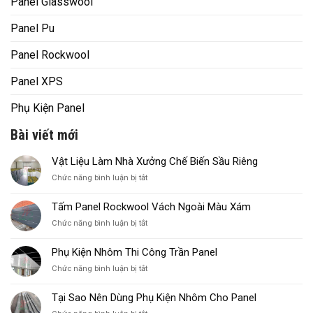
Panel Glasswool
Panel Pu
Panel Rockwool
Panel XPS
Phụ Kiện Panel
Bài viết mới
Vật Liệu Làm Nhà Xưởng Chế Biến Sầu Riêng
ở
Chức năng bình luận bị tắt
Vật
Liệu
Tấm Panel Rockwool Vách Ngoài Màu Xám
Làm
ở
Chức năng bình luận bị tắt
Nhà
Tấm
Xưởng
Panel
Chế
Phụ Kiện Nhôm Thi Công Trần Panel
Rockwool
Biến
ở
Chức năng bình luận bị tắt
Vách
Sầu
Phụ
Ngoài
Riêng
Kiện
Màu
Tại Sao Nên Dùng Phụ Kiện Nhôm Cho Panel
Nhôm
Xám