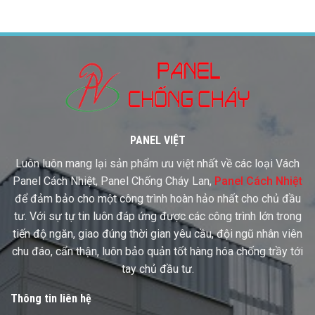
6
Kiện
Lý
Nhôm
Do
Cho
Cần
Panel
Dựng
Mô
Phỏng
Panel
Trước
Khi
Xuất
Hàng
PANEL VIỆT
Luôn luôn mang lại sản phẩm ưu việt nhất về các loại Vách
Panel Cách Nhiệt, Panel Chống Cháy Lan,
Panel Cách Nhiệt
để đảm bảo cho một công trình hoàn hảo nhất cho chủ đầu
tư. Với sự tự tin luôn đáp ứng được các công trình lớn trong
tiến độ ngăn, giao đúng thời gian yêu cầu, đội ngũ nhân viên
chu đáo, cẩn thận, luôn bảo quản tốt hàng hóa chống trầy tới
tay chủ đầu tư.
Thông tin liên hệ