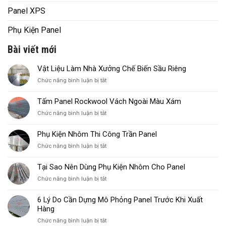
Panel XPS
Phụ Kiện Panel
Bài viết mới
Vật Liệu Làm Nhà Xưởng Chế Biến Sầu Riêng
ở
Chức năng bình luận bị tắt
Vật
Liệu
Tấm Panel Rockwool Vách Ngoài Màu Xám
Làm
ở
Chức năng bình luận bị tắt
Nhà
Tấm
Xưởng
Panel
Chế
Phụ Kiện Nhôm Thi Công Trần Panel
Rockwool
Biến
ở
Chức năng bình luận bị tắt
Vách
Sầu
Phụ
Ngoài
Riêng
Kiện
Màu
Tại Sao Nên Dùng Phụ Kiện Nhôm Cho Panel
Nhôm
Xám
ở
Chức năng bình luận bị tắt
Thi
Tại
Công
Sao
Trần
6 Lý Do Cần Dựng Mô Phỏng Panel Trước Khi Xuất
Nên
Panel
Hàng
Dùng
ở
Chức năng bình luận bị tắt
Phụ