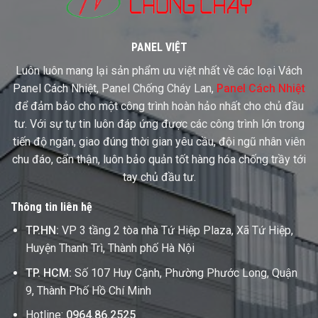
Trước
Khi
Xuất
Hàng
PANEL VIỆT
Luôn luôn mang lại sản phẩm ưu việt nhất về các loại Vách
Panel Cách Nhiệt, Panel Chống Cháy Lan,
Panel Cách Nhiệt
để đảm bảo cho một công trình hoàn hảo nhất cho chủ đầu
tư. Với sự tự tin luôn đáp ứng được các công trình lớn trong
tiến độ ngăn, giao đúng thời gian yêu cầu, đội ngũ nhân viên
chu đáo, cẩn thận, luôn bảo quản tốt hàng hóa chống trầy tới
tay chủ đầu tư.
Thông tin liên hệ
TP.HN:
VP 3 tầng 2 tòa nhà Tứ Hiệp Plaza, Xã Tứ Hiệp,
Huyện Thanh Trì, Thành phố Hà Nội
TP. HCM:
Số 107 Huy Cậnh, Phường Phước Long, Quận
9, Thành Phố Hồ Chí Minh
Hotline:
0964.86.2525