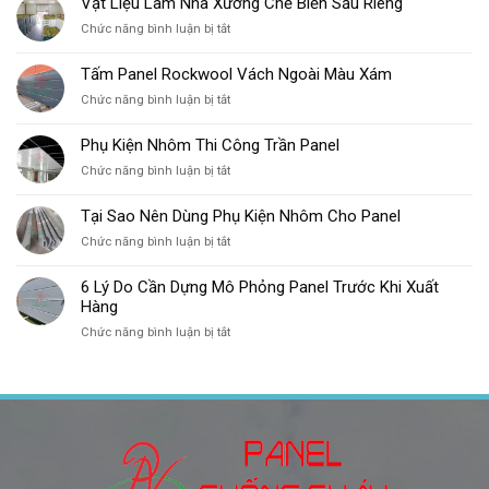
Vật Liệu Làm Nhà Xưởng Chế Biến Sầu Riêng
ở
Chức năng bình luận bị tắt
Vật
Liệu
Tấm Panel Rockwool Vách Ngoài Màu Xám
Làm
ở
Chức năng bình luận bị tắt
Nhà
Tấm
Xưởng
Panel
Chế
Phụ Kiện Nhôm Thi Công Trần Panel
Rockwool
Biến
ở
Chức năng bình luận bị tắt
Vách
Sầu
Phụ
Ngoài
Riêng
Kiện
Màu
Tại Sao Nên Dùng Phụ Kiện Nhôm Cho Panel
Nhôm
Xám
ở
Chức năng bình luận bị tắt
Thi
Tại
Công
Sao
Trần
6 Lý Do Cần Dựng Mô Phỏng Panel Trước Khi Xuất
Nên
Panel
Hàng
Dùng
ở
Chức năng bình luận bị tắt
Phụ
6
Kiện
Lý
Nhôm
Do
Cho
Cần
Panel
Dựng
Mô
Phỏng
Panel