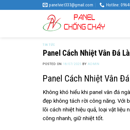
Skip
panelviet333@gmail.com
Hotline: 096
to
content
TIN TỨC
Panel Cách Nhiệt Vân Đá L
POSTED ON
18/07/2025
BY
ADMIN
Panel Cách Nhiệt Vân Đ
Không khó hiểu khi panel vân đá ngày
đẹp không tách rời công năng. Với 
lõi cách nhiệt hiệu quả, loại vật liệ
công nhanh, giữ nhiệt tốt.