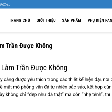
4862525
TRANG CHỦ
GIỚI THIỆU
SẢN PHẨM
PHỤ KIỆN PA
àm Trần Được Không
á Làm Trần Được Không
 càng được yêu thích trong các thiết kế hiện đại, nơi 
bề mặt mô phỏng vân đá tự nhiên sắc sảo, kết hợp cù
u này không chỉ “đẹp như đá thật” mà còn “nhẹ tênh”, thi