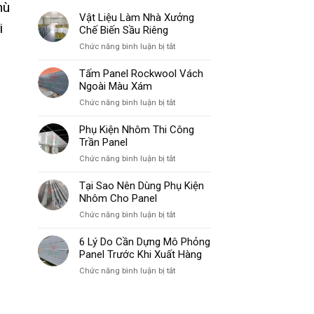
hù
Vật Liệu Làm Nhà Xưởng
i
Chế Biến Sầu Riêng
ở
Chức năng bình luận bị tắt
Vật
Liệu
Tấm Panel Rockwool Vách
Làm
Ngoài Màu Xám
Nhà
ở
Chức năng bình luận bị tắt
Xưởng
Tấm
Chế
Panel
Phụ Kiện Nhôm Thi Công
Biến
Rockwool
Trần Panel
Sầu
Vách
Riêng
ở
Chức năng bình luận bị tắt
Ngoài
Phụ
Màu
Kiện
Tại Sao Nên Dùng Phụ Kiện
Xám
Nhôm
Nhôm Cho Panel
Thi
ở
Chức năng bình luận bị tắt
Công
Tại
Trần
Sao
6 Lý Do Cần Dựng Mô Phỏng
Panel
Nên
Panel Trước Khi Xuất Hàng
Dùng
ở
Chức năng bình luận bị tắt
Phụ
6
Kiện
Lý
Nhôm
Do
Cho