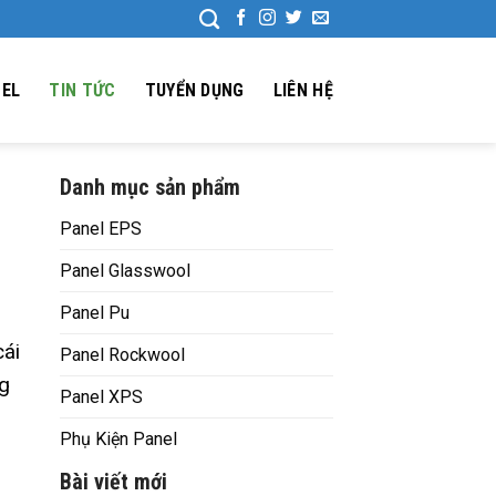
NEL
TIN TỨC
TUYỂN DỤNG
LIÊN HỆ
Danh mục sản phẩm
Panel EPS
Panel Glasswool
Panel Pu
cái
Panel Rockwool
ng
Panel XPS
Phụ Kiện Panel
Bài viết mới