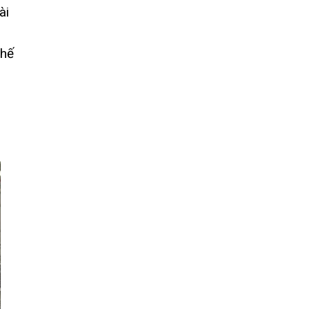
ài
chế