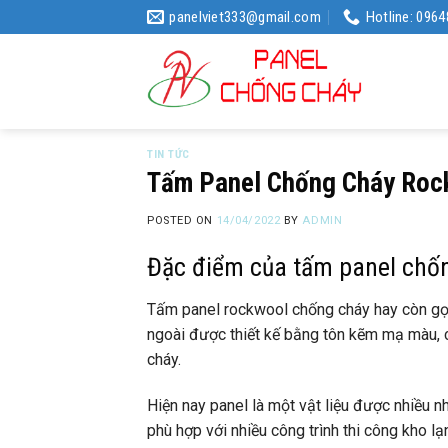
Skip
panelviet333@gmail.com
Hotline: 096
to
content
TIN TỨC
Tấm Panel Chống Cháy Ro
POSTED ON
14/04/2022
BY
ADMIN
Đặc điểm của tấm panel chố
Tấm panel rockwool chống cháy hay còn gọi
ngoài được thiết kế bằng tôn kẽm mạ màu, c
cháy.
Hiện nay panel là một vật liệu được nhiều n
phù hợp với nhiều công trình thi công kho lạ