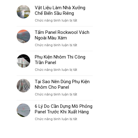
Vật Liệu Làm Nhà Xưởng
Chế Biến Sầu Riêng
ở
Chức năng bình luận bị tắt
Vật
Liệu
Tấm Panel Rockwool Vách
Làm
Ngoài Màu Xám
Nhà
ở
Chức năng bình luận bị tắt
Xưởng
Tấm
Chế
Panel
Phụ Kiện Nhôm Thi Công
Biến
Rockwool
Trần Panel
Sầu
Vách
Riêng
ở
Chức năng bình luận bị tắt
Ngoài
Phụ
Màu
Kiện
Tại Sao Nên Dùng Phụ Kiện
Xám
Nhôm
Nhôm Cho Panel
Thi
ở
Chức năng bình luận bị tắt
Công
Tại
Trần
Sao
6 Lý Do Cần Dựng Mô Phỏng
Panel
Nên
Panel Trước Khi Xuất Hàng
Dùng
ở
Chức năng bình luận bị tắt
Phụ
6
Kiện
Lý
Nhôm
Do
Cho