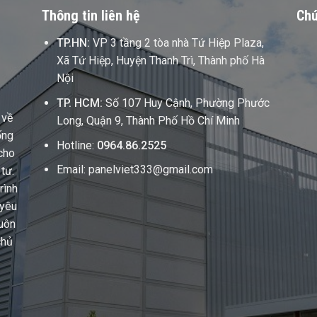
Thông tin liên hệ
Chú
TP.HN:
VP 3 tầng 2 tòa nhà Tứ Hiệp Plaza,
Xã Tứ Hiệp, Huyện Thanh Trì, Thành phố Hà
Nội
TP. HCM:
Số 107 Huy Cậnh, Phường Phước
 về
Long, Quận 9, Thành Phố Hồ Chí Minh
ống
Hotline:
0964.86.2525
cho
Email: panelviet333@gmail.com
tư.
rình
 yêu
luôn
chủ