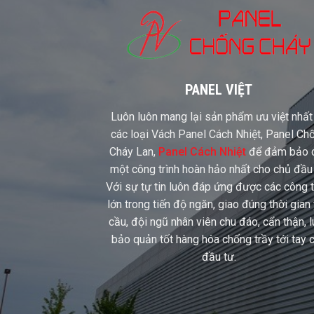
PANEL VIỆT
Luôn luôn mang lại sản phẩm ưu việt nhất
các loại Vách Panel Cách Nhiệt, Panel Ch
Cháy Lan,
Panel Cách Nhiệt
để đảm bảo 
một công trình hoàn hảo nhất cho chủ đầu 
Với sự tự tin luôn đáp ứng được các công t
lớn trong tiến độ ngăn, giao đúng thời gian
cầu, đội ngũ nhân viên chu đáo, cẩn thận, 
bảo quản tốt hàng hóa chống trầy tới tay 
đầu tư.