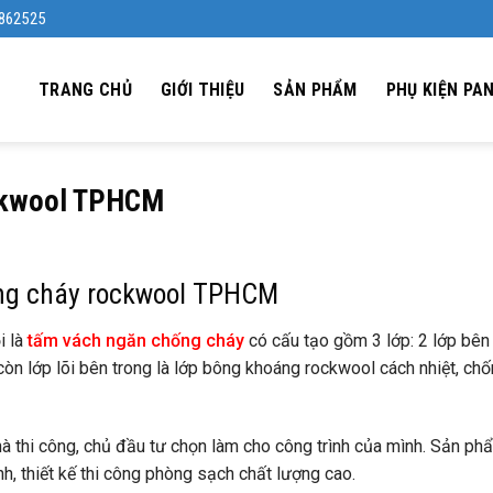
4862525
TRANG CHỦ
GIỚI THIỆU
SẢN PHẨM
PHỤ KIỆN PA
ckwool TPHCM
ng cháy rockwool TPHCM
 là
tấm vách ngăn chống cháy
có cấu tạo gồm 3 lớp: 2 lớp bên
òn lớp lõi bên trong là lớp bông khoáng rockwool cách nhiệt, ch
hà thi công, chủ đầu tư chọn làm cho công trình của mình. Sản ph
nh, thiết kế thi công phòng sạch chất lượng cao.