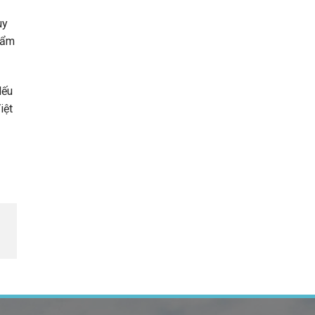
uy
hẩm
Nếu
iệt