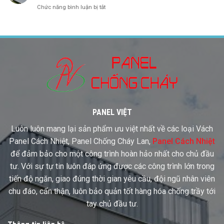
ở
Chức năng bình luận bị tắt
Phụ
6
Kiện
Lý
Nhôm
Do
Cho
Cần
Panel
Dựng
Mô
Phỏng
Panel
Trước
Khi
Xuất
Hàng
PANEL VIỆT
Luôn luôn mang lại sản phẩm ưu việt nhất về các loại Vách
Panel Cách Nhiệt, Panel Chống Cháy Lan,
Panel Cách Nhiệt
để đảm bảo cho một công trình hoàn hảo nhất cho chủ đầu
tư. Với sự tự tin luôn đáp ứng được các công trình lớn trong
tiến độ ngăn, giao đúng thời gian yêu cầu, đội ngũ nhân viên
chu đáo, cẩn thận, luôn bảo quản tốt hàng hóa chống trầy tới
tay chủ đầu tư.