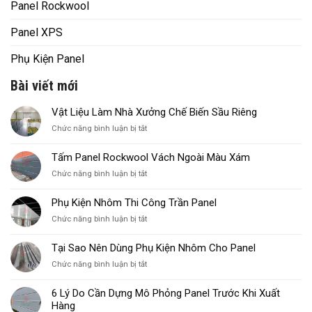
Panel Rockwool
Panel XPS
Phụ Kiện Panel
Bài viết mới
Vật Liệu Làm Nhà Xưởng Chế Biến Sầu Riêng
ở
Chức năng bình luận bị tắt
Vật
Liệu
Tấm Panel Rockwool Vách Ngoài Màu Xám
Làm
ở
Chức năng bình luận bị tắt
Nhà
Tấm
Xưởng
Panel
Chế
Phụ Kiện Nhôm Thi Công Trần Panel
Rockwool
Biến
ở
Chức năng bình luận bị tắt
Vách
Sầu
Phụ
Ngoài
Riêng
Kiện
Màu
Tại Sao Nên Dùng Phụ Kiện Nhôm Cho Panel
Nhôm
Xám
ở
Chức năng bình luận bị tắt
Thi
Tại
Công
Sao
Trần
6 Lý Do Cần Dựng Mô Phỏng Panel Trước Khi Xuất
Nên
Panel
Hàng
Dùng