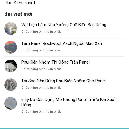
Phụ Kiện Panel
Bài viết mới
Vật Liệu Làm Nhà Xưởng Chế Biến Sầu Riêng
ở
Chức năng bình luận bị tắt
Vật
Liệu
Tấm Panel Rockwool Vách Ngoài Màu Xám
Làm
ở
Chức năng bình luận bị tắt
Nhà
Tấm
Xưởng
Panel
Chế
Phụ Kiện Nhôm Thi Công Trần Panel
Rockwool
Biến
ở
Chức năng bình luận bị tắt
Vách
Sầu
Phụ
Ngoài
Riêng
Kiện
Màu
Tại Sao Nên Dùng Phụ Kiện Nhôm Cho Panel
Nhôm
Xám
ở
Chức năng bình luận bị tắt
Thi
Tại
Công
Sao
Trần
6 Lý Do Cần Dựng Mô Phỏng Panel Trước Khi Xuất
Nên
Panel
Hàng
Dùng
ở
Chức năng bình luận bị tắt
Phụ
6
Kiện
Lý
Nhôm
Do
Cho