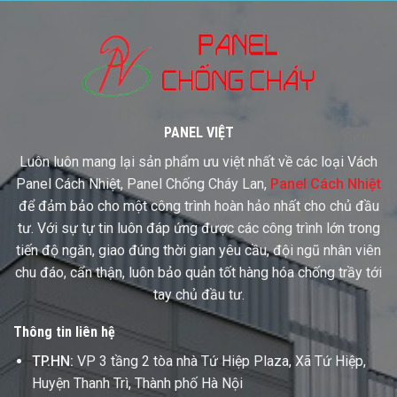
Cần
Panel
Dựng
Mô
Phỏng
Panel
Trước
Khi
Xuất
Hàng
PANEL VIỆT
Luôn luôn mang lại sản phẩm ưu việt nhất về các loại Vách
Panel Cách Nhiệt, Panel Chống Cháy Lan,
Panel Cách Nhiệt
để đảm bảo cho một công trình hoàn hảo nhất cho chủ đầu
tư. Với sự tự tin luôn đáp ứng được các công trình lớn trong
tiến độ ngăn, giao đúng thời gian yêu cầu, đội ngũ nhân viên
chu đáo, cẩn thận, luôn bảo quản tốt hàng hóa chống trầy tới
tay chủ đầu tư.
Thông tin liên hệ
TP.HN:
VP 3 tầng 2 tòa nhà Tứ Hiệp Plaza, Xã Tứ Hiệp,
Huyện Thanh Trì, Thành phố Hà Nội