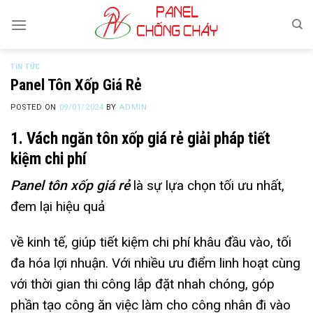
Skip
to
content
TIN TỨC
Panel Tôn Xốp Giá Rẻ
POSTED ON
09/01/2024
BY
ADMIN
1. Vách ngăn tôn xốp giá rẻ giải pháp tiết
kiệm chi phí
Panel tôn xốp giá rẻ
là sự lựa chọn tối ưu nhất,
đem lại hiệu quả
về kinh tế, giúp tiết kiệm chi phí khâu đầu vào, tối
đa hóa lợi nhuận. Với nhiều ưu điểm linh hoạt cùng
với thời gian thi công lắp đặt nhah chóng, góp
phần tạo công ăn việc làm cho công nhân đi vào